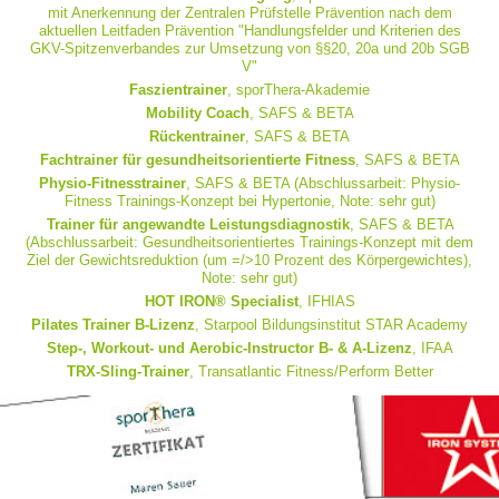
mit Anerkennung der
Zentralen Prüfstelle Prävention
nach dem
aktuellen Leitfaden Prävention "Handlungsfelder und Kriterien des
GKV-Spitzenverbandes zur Umsetzung von §§20, 20a und 20b SGB
V"
Faszientrainer
,
sporThera-Akademie
Mobility Coach
,
SAFS & BETA
Rückentrainer
,
SAFS & BETA
Fachtrainer für gesundheitsorientierte Fitness
,
SAFS & BETA
Physio-Fitnesstrainer
,
SAFS & BETA
(Abschlussarbeit: Physio-
Fitness Trainings-Konzept bei Hypertonie, Note: sehr gut)
Trainer für angewandte Leistungsdiagnostik
,
SAFS & BETA
(Abschlussarbeit: Gesundheitsorientiertes Trainings-Konzept mit dem
Ziel der Gewichtsreduktion (um =/>10 Prozent des Körpergewichtes),
Note: sehr gut)
HOT IRON® Specialist
,
IFHIAS
Pilates Trainer B-Lizenz
,
Starpool Bildungsinstitut STAR Academy
Step-, Workout- und Aerobic-Instructor B- & A-Lizenz
,
IFAA
TRX-Sling-Trainer
,
Transatlantic Fitness/Perform Better